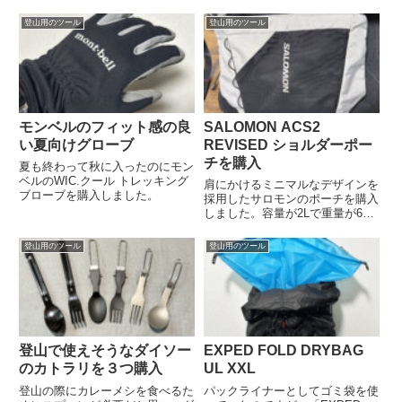
登山用のツール
登山用のツール
モンベルのフィット感の良
SALOMON ACS2
い夏向けグローブ
REVISED ショルダーポー
チを購入
夏も終わって秋に入ったのにモン
ベルのWIC.クール トレッキング
肩にかけるミニマルなデザインを
ブローブを購入しました。
採用したサロモンのポーチを購入
しました。容量が2Lで重量が66g
と軽いです。
登山用のツール
登山用のツール
登山で使えそうなダイソー
EXPED FOLD DRYBAG
のカトラリを３つ購入
UL XXL
登山の際にカレーメシを食べるた
パックライナーとしてゴミ袋を使