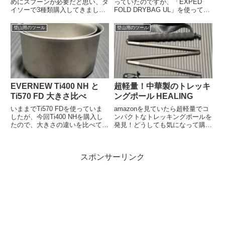
めにスプーンが必要だと思い、ダ
っていたのですが、「EXPED
イソーで3種類購入してきまし
FOLD DRYBAG UL」を使ってみ
た。登山した山の山頂で食べるご
ることにしました。
飯て美味しいですよね。いつもは
登山用のツール
登山用のツール
カップ麺やインスタントラーメ
ン、蕎麦などを食べています。し
かしちょっと食べたりなくておに
ぎり...
EVERNEW Ti400 NH と
超軽量！中華製のトレッキ
Ti570 FD 大きさ比べ
ングポール HEALING
いままでTi570 FDを使っていま
amazonを見ていたら超軽量でコ
したが、今回Ti400 NHを購入し
ンパクトなトレッキングポールを
たので、大きさの違いを比べてみ
発見！どうしても気になって購入
ました。
してしまいました。
スポンサーリンク