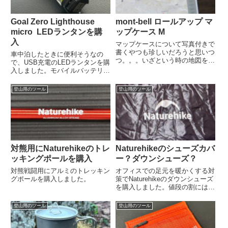
Goal Zero Lighthouse
mont-bell ロールアップ マ
micro LEDランタンを購
ップケース M
入
マップケースについて写真付きで
書くやつも珍しいだろうと思いつ
車中泊したときに便利そうなの
つ。。。いざという時の地図を持
で、USB充電のLEDランタンを購
ち歩くため、モンベルのマップケ
入しました。モバイルバッテリー
ースを買ってみました。
から充電できるので便利に使えそ
うです。
登山用のツール
登山用のツール
対熊用にNaturehikeのトレ
Naturehikeのシューズカバ
ッキングポールを購入
ー？ダウンシューズ？
対熊戦闘用にアルミのトレッキン
オフィスでの足元を暖かくする対
グポールを購入しました。
策でNaturehikeのダウンシューズ
を購入しました。値段の割には暖
かく感じましたよ。
登山用のツール
登山用のツール