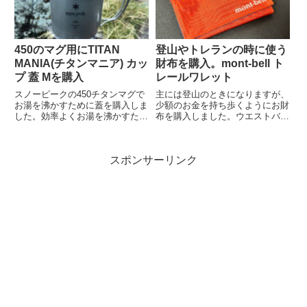
450のマグ用にTITAN
登山やトレランの時に使う
MANIA(チタンマニア) カッ
財布を購入。mont-bell ト
プ 蓋 Mを購入
レールワレット
スノーピークの450チタンマグで
主には登山のときになりますが、
お湯を沸かすために蓋を購入しま
少額のお金を持ち歩くようにお財
した。効率よくお湯を沸かすため
布を購入しました。ウエストバッ
には蓋は必須です。
クに現金を直接入れるよりはいい
かと思って。
スポンサーリンク