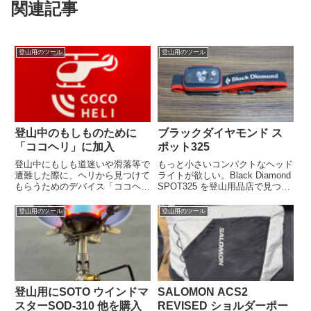
関連記事
登山用のツール
登山用のツール
登山中のもしものために
ブラックダイヤモンド ス
「ココヘリ」に加入
ポット325
登山中にもしも道迷いや滑落等で
もっと小さいコンパクトなヘッド
遭難した際に、ヘリから見つけて
ライトが欲しい。Black Diamond
もらうためのデバイス「ココヘ
SPOT325 を登山用品店で見つけ
リ」に加入しました。
て衝動買いです。
登山用のツール
登山用のツール
登山用にSOTO ウインドマ
SALOMON ACS2
スターSOD-310 他を購入
REVISED ショルダーポー