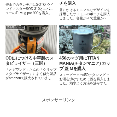
チを購入
登山でのランチ用にSOTO ウイ
ンドマスターSOD-310とエバニ
肩にかけるミニマルなデザインを
ューのTi Mug pot 900を購入。こ
採用したサロモンのポーチを購入
れでカップ麺から卒業しインスタ
しました。容量が2Lで重量が66g
ント麺へとステップアップ（笑）
と軽いです。
します。
登山用のツール
登山用のツール
OD缶につける中華製のス
450のマグ用にTITAN
タビライザー（三脚）
MANIA(チタンマニア) カッ
プ 蓋 Mを購入
「オガワンド」さんの「クリップ
スタビライザー」によく似た製品
スノーピークの450チタンマグで
がamazonで販売されていまし
お湯を沸かすために蓋を購入しま
た。
した。効率よくお湯を沸かすため
には蓋は必須です。
スポンサーリンク