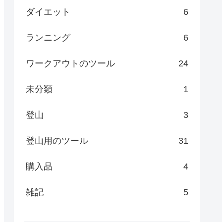
ダイエット
6
ランニング
6
ワークアウトのツール
24
未分類
1
登山
3
登山用のツール
31
購入品
4
雑記
5