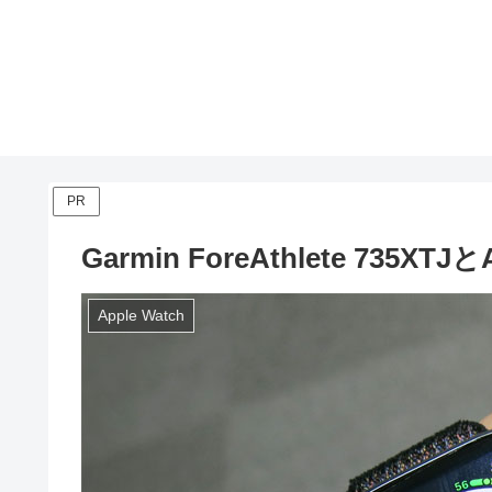
PR
Garmin ForeAthlete 735X
Apple Watch