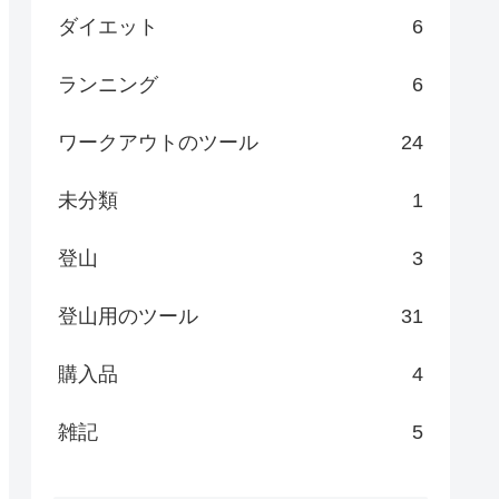
ダイエット
6
ランニング
6
ワークアウトのツール
24
未分類
1
登山
3
登山用のツール
31
購入品
4
雑記
5